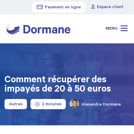
Espace client
Paiement en ligne
Cabinet Dormane
>
Blog
>
Comment récupérer des impayés de 20 à 50 euros
MENU
Comment récupérer des
impayés de 20 à 50 euros
Autres
Alexandre Dormane