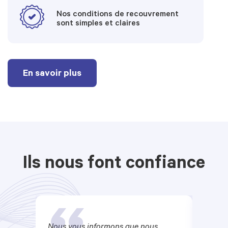
Nos conditions de recouvrement
sont simples et claires
En savoir plus
Ils nous font confiance
Nous vous informons que nous
Je v