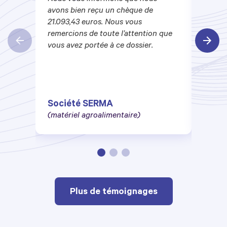
avons bien reçu un chèque de
reçu
21.093,43 euros. Nous vous
Je ti
remercions de toute l’attention que
je n’
vous avez portée à ce dossier.
du rè
Société SERMA
Soc
(matériel agroalimentaire)
(maté
Plus de témoignages