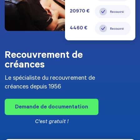
4460 €
1200 €
Recouvré
20970 €
1200 €
489 €
489 €
4460 €
Recouvré
4460 €
20970 €
20970 €
Recouvrement de
créances
Le spécialiste du recouvrement de
créances depuis 1956
Demande de documentation
C'est gratuit !