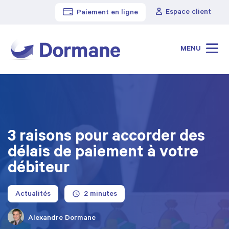
Espace client
Paiement en ligne
Cabinet Dormane
>
Blog
>
3 raisons pour accorder des délais de paiement à votre
débiteur
MENU
3 raisons pour accorder des
délais de paiement à votre
débiteur
Actualités
Alexandre Dormane