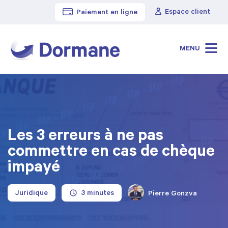
Espace client
Paiement en ligne
Cabinet Dormane
>
Blog
>
Les 3 erreurs à ne pas commettre en cas de chèque impayé
MENU
Les 3 erreurs à ne pas
commettre en cas de chèque
impayé
Juridique
Pierre Gonzva