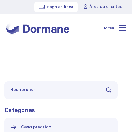
Área de clientes
Pago en línea
Cabinet Dormane
>
Blog
>
Sin categorizar
MENU
Catégories
Caso práctico